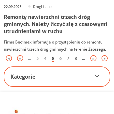
22.09.2023
Drogi i ulice
Remonty nawierzchni trzech dróg
gminnych. Należy liczyć się z czasowymi
utrudnieniami w ruchu
Firma Budimex informuje o przystąpieniu do remontu
nawierzchni trzech dróg gminnych na terenie Zabrzega.
Stronicowanie
…
Page
3
Page
4
Bieżąca
5
Page
6
Page
7
Page
8
…
Pierwsza
<
Poprzednia
‹‹
Następna
››
Ostatn
>
strona
strona
strona
strona
strona
Kategorie