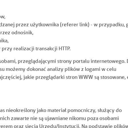
ów,
zanej przez użytkownika (referer link) - w przypadku, 
przez odnośnik,
ika,
 przy realizacji transakcji HTTP.
sobami, przeglądającymi strony portalu internetowego. 
isu możemy dokonać analizy plików z logami w celu
ajczęściej, jakie przeglądarki stron WWW są stosowane, 
s nieokreślony jako materiał pomocniczy, służący do
 nich zawarte nie są ujawniane nikomu poza osobami
rem oraz siecią Urzędu/Instytucji. Na podstawie plikó