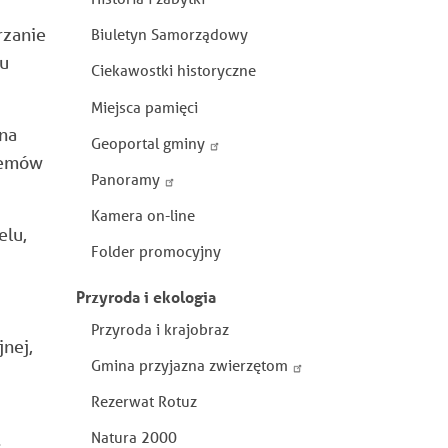
rzanie
Biuletyn Samorządowy
lu
Ciekawostki historyczne
Miejsca pamięci
na
Geoportal gminy
temów
Panoramy
Kamera on-line
elu,
Folder promocyjny
Przyroda i ekologia
Przyroda i krajobraz
jnej,
Gmina przyjazna zwierzętom
Rezerwat Rotuz
Natura 2000
: