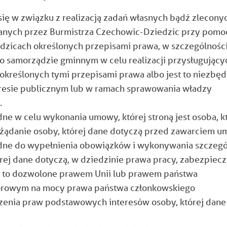
ię w związku z realizacją zadań własnych bądź zlecony
nych przez Burmistrza Czechowic-Dziedzic przy pomo
zicach określonych przepisami prawa, w szczególnośc
r. o samorządzie gminnym w celu realizacji przysługujący
kreślonych tymi przepisami prawa albo jest to niezbę
resie publicznym lub w ramach sprawowania władzy
.
e w celu wykonania umowy, której stroną jest osoba, k
a żądanie osoby, której dane dotyczą przed zawarciem 
dne do wypełnienia obowiązków i wykonywania szczeg
órej dane dotyczą, w dziedzinie prawa pracy, zabezpiecz
jest to dozwolone prawem Unii lub prawem państwa
iorowym na mocy prawa państwa członkowskiego
enia praw podstawowych interesów osoby, której dane