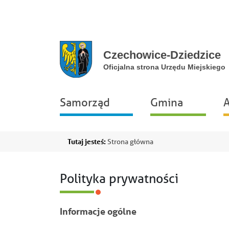
Przejdź do głównej nawigacji
Przejdź do treści
Przejdź do stopki
Przejdź do mapy portalu
Główna
Samorząd
Gmina
A
nawigacja
Ścieżka
Tutaj jesteś:
Strona główna
nawigacyjna
Polityka prywatności
Informacje ogólne