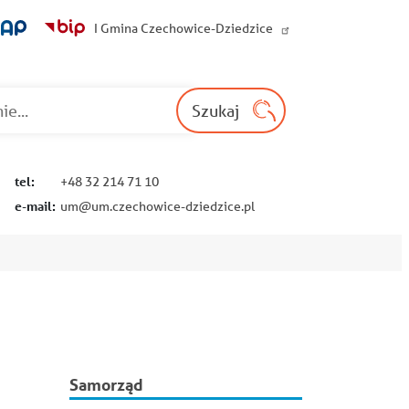
I Gmina Czechowice-Dziedzice
Wyszukaj na st
Szukaj
tel:
+48 32 214 71 10
e-mail:
um@um.czechowice-dziedzice.pl
Główna
Samorząd