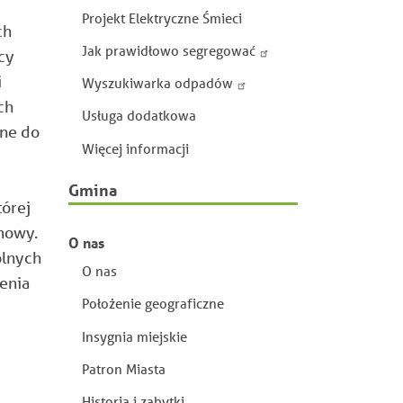
Projekt Elektryczne Śmieci
ch
Jak prawidłowo segregować
cy
i
Wyszukiwarka odpadów
ch
Usługa dodatkowa
dne do
Więcej informacji
Gmina
tórej
umowy.
O nas
ólnych
O nas
enia
Położenie geograficzne
Insygnia miejskie
Patron Miasta
Historia i zabytki