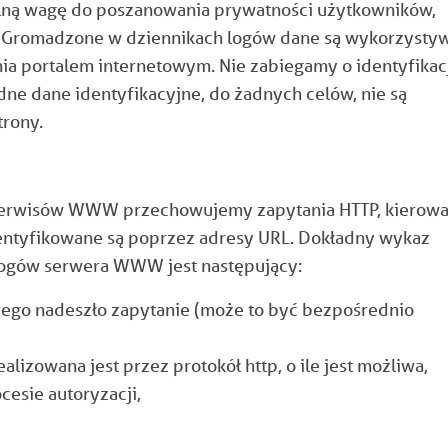
lną wagę do poszanowania prywatności użytkowników,
y. Gromadzone w dziennikach logów dane są wykorzysty
nia portalem internetowym. Nie zabiegamy o identyfikac
ne dane identyfikacyjne, do żadnych celów, nie są
trony.
i serwisów WWW przechowujemy zapytania HTTP, kierow
entyfikowane są poprzez adresy URL. Dokładny wykaz
logów serwera WWW jest następujący:
órego nadeszło zapytanie (może to być bezpośrednio
ealizowana jest przez protokół http, o ile jest możliwa,
esie autoryzacji,