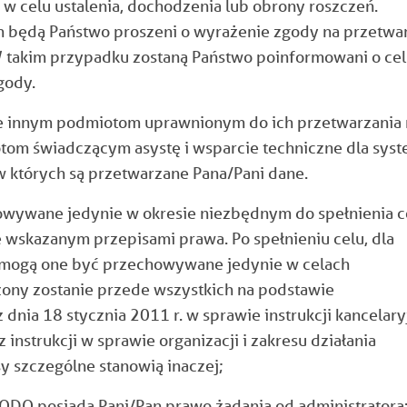
w celu ustalenia, dochodzenia lub obrony roszczeń.
h będą Państwo proszeni o wyrażenie zgody na przetwa
 takim przypadku zostaną Państwo poinformowani o ce
gody.
 innym podmiotom uprawnionym do ich przetwarzania 
tom świadczącym asystę i wsparcie techniczne dla sys
w których są przetwarzane Pana/Pani dane.
wywane jedynie w okresie niezbędnym do spełnienia c
e wskazanym przepisami prawa. Po spełnieniu celu, dla
, mogą one być przechowywane jedynie w celach
zony zostanie przede wszystkich na podstawie
dnia 18 stycznia 2011 r. w sprawie instrukcji kancelary
instrukcji w sprawie organizacji i zakresu działania
 szczególne stanowią inaczej;
ODO posiada Pani/Pan prawo żądania od administratora