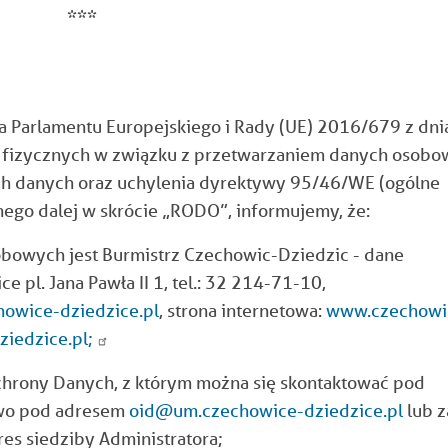
***
ia Parlamentu Europejskiego i Rady (UE) 2016/679 z dni
b fizycznych w związku z przetwarzaniem danych osob
ch danych oraz uchylenia dyrektywy 95/46/WE (ogólne
ego dalej w skrócie „RODO”, informujemy, że:
obowych jest Burmistrz Czechowic-Dziedzic - dane
pl. Jana Pawła II 1, tel.: 32 214-71-10,
wice-dziedzice.pl
, strona internetowa:
www.czechowi
iedzice.pl;
Ochrony Danych, z którym można się skontaktować pod
owo pod adresem
oid@um.czechowice-dziedzice.pl
lub z
es siedziby Administratora;