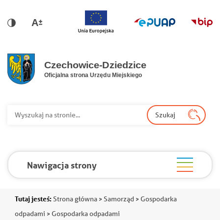
Przejdź do głównej nawigacji
Przejdź do treści
Przejdź do stopki
Przejdź do mapy portalu
Wersja dla niedowidzących
Wersja kontrastowa
Wy
Szukaj
Nawigacja strony
Ścieżka
Tutaj jesteś:
Strona główna
Samorząd
Gospodarka
odpadami
Gospodarka odpadami
nawigacyjna