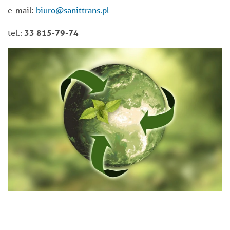
e-mail:
biuro@sanittrans.pl
tel.:
33 815-79-74