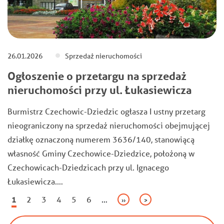
26.01.2026
Sprzedaż nieruchomości
Ogłoszenie o przetargu na sprzedaż
nieruchomości przy ul. Łukasiewicza
Burmistrz Czechowic-Dziedzic ogłasza I ustny przetarg
nieograniczony na sprzedaż nieruchomości obejmującej
działkę oznaczoną numerem 3636/140, stanowiącą
własność Gminy Czechowice-Dziedzice, położoną w
Czechowicach-Dziedzicach przy ul. Ignacego
Łukasiewicza.…
Stronicowanie
Bieżąca
1
Page
2
Page
3
Page
4
Page
5
Page
6
…
Następna
››
Ostatnia
>
strona
strona
strona