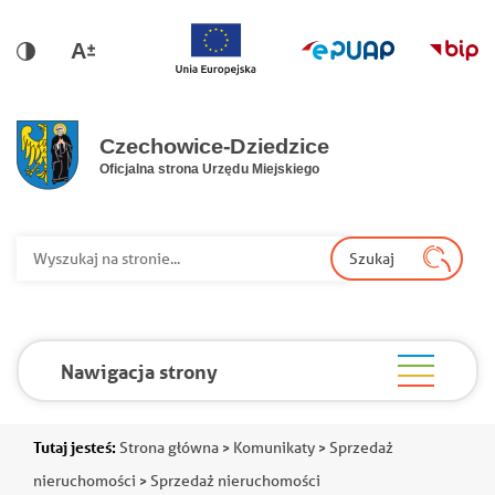
Przejdź do głównej nawigacji
Przejdź do treści
Przejdź do stopki
Przejdź do mapy portalu
Wersja dla niedowidzących
Wersja kontrastowa
Wy
Szukaj
Nawigacja strony
Ścieżka
Tutaj jesteś:
Strona główna
Komunikaty
Sprzedaż
nieruchomości
Sprzedaż nieruchomości
nawigacyjna