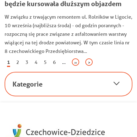
będzie kursowała dłuższym objazdem
W związku z trwającym remontem ul. Rolników w Ligocie,
10 września (najbliższa środa) - od godzin porannych -
rozpoczną się prace związane z asfaltowaniem warstwy
wiążącej na tej drodze powiatowej. W tym czasie linia nr
8 czechowickiego Przedsiębiorstwa…
Stronicowanie
Bieżąca
1
Page
2
Page
3
Page
4
Page
5
Page
6
…
Następna
››
Ostatnia
>
strona
strona
strona
Kategorie