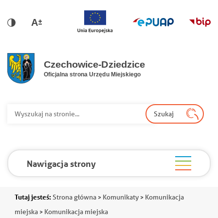
Przejdź do głównej nawigacji
Przejdź do treści
Przejdź do stopki
Przejdź do mapy portalu
Wersja dla niedowidzących
Wersja kontrastowa
Wy
Szukaj
Nawigacja strony
Ścieżka
Tutaj jesteś:
Strona główna
Komunikaty
Komunikacja
miejska
Komunikacja miejska
nawigacyjna