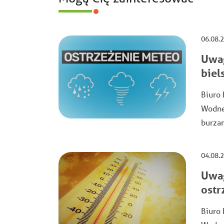
06.08.
Uwag
biel
Biuro 
Wodnej
burzam
04.08.
Uwag
ostr
Biuro 