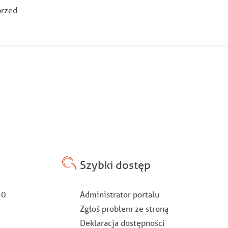
przed
Szybki dostęp
Stopka
:30
Administrator portalu
Zgłoś problem ze stroną
Deklaracja dostępności