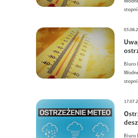
Wodnej
stopni
03.08.
Uwag
ostr
Biuro 
Wodnej
stopni
17.07.
Ostr
desz
Biuro 