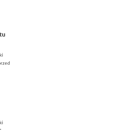
tu
ki
przed
ki