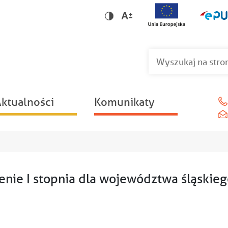
Wersja dla niedowidzących
Wersja kontrastowa
ktualności
Komunikaty
żenie I stopnia dla województwa śląskie