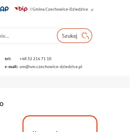
I Gmina Czechowice-Dziedzice
Wyszukaj na st
Szukaj
tel:
+48 32 214 71 10
e-mail:
um@um.czechowice-dziedzice.pl
go