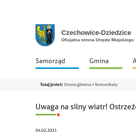
Przejdź do głównej nawigacji
Przejdź do treści
Przejdź do stopki
Przejdź do mapy portalu
Główna
Samorząd
Gmina
A
nawigacja
Ścieżka
Tutaj jesteś:
Strona główna
Komunikaty
nawigacyjna
Uwaga na silny wiatr! Ostrze
04.02.2021