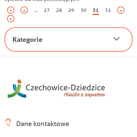
Stronicowanie
…
Page
27
Page
28
Page
29
Page
30
Bieżąca
31
Page
32
Pierwsza
<
Poprzednia
‹‹
Następna
››
strona
strona
strona
strona
Ostatnia
>
strona
Kategorie
Dane kontaktowe