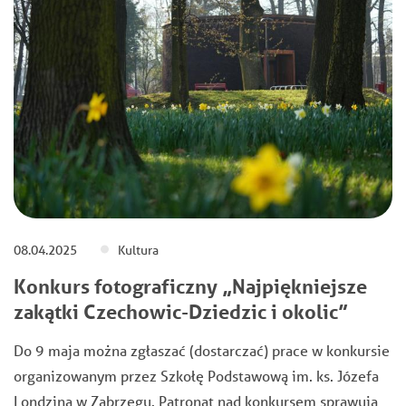
08.04.2025
Kultura
Konkurs fotograficzny „Najpiękniejsze
zakątki Czechowic-Dziedzic i okolic”
Do 9 maja można zgłaszać (dostarczać) prace w konkursie
organizowanym przez Szkołę Podstawową im. ks. Józefa
Londzina w Zabrzegu. Patronat nad konkursem sprawują