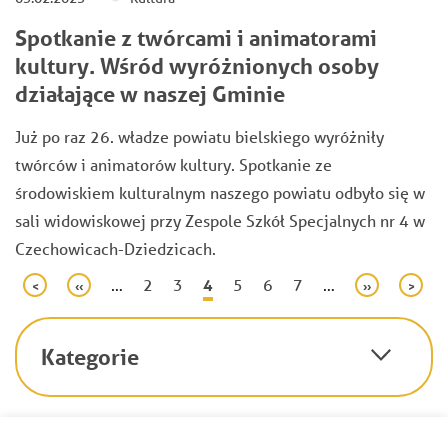
Spotkanie z twórcami i animatorami
kultury. Wśród wyróżnionych osoby
działające w naszej Gminie
Już po raz 26. władze powiatu bielskiego wyróżniły
twórców i animatorów kultury. Spotkanie ze
środowiskiem kulturalnym naszego powiatu odbyło się w
sali widowiskowej przy Zespole Szkół Specjalnych nr 4 w
Czechowicach-Dziedzicach.
Stronicowanie
…
Page
2
Page
3
Bieżąca
4
Page
5
Page
6
Page
7
…
Pierwsza
<
Poprzednia
‹‹
Następna
››
Ostatn
>
strona
strona
strona
strona
strona
Kategorie