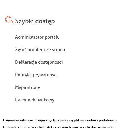
Szybki dostęp
Stopka
Administrator portalu
Zgłoś problem ze stroną
Deklaracja dostępności
Polityka prywatności
Mapa strony
Rachunek bankowy
Używamy informacji zapisanych za pomocą plików cookie i podobnych
technologii m.in. w celach statystycznych oraz w celu dostosowania