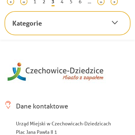
Stronicowanie
Page
1
Page
2
Bieżąca
3
Page
4
Page
5
Page
6
…
Pierwsza
<
Poprzednia
‹‹
Następna
››
Ostatnia
>
strona
strona
strona
strona
strona
Kategorie
Dane kontaktowe
Urząd Miejski w Czechowicach-Dziedzicach
Plac Jana Pawła II 1