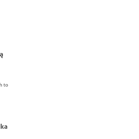
ą
h to
ika