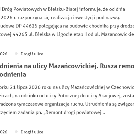
 Dróg Powiatowych w Bielsku-Białej informuje, że od dnia
2026 r. rozpoczyna się realizacja inwestycji pod nazwą:
ebudowa DP 4462S polegająca na budowie chodnika przy drodz
owej 4426S ul. Bielska w Ligocie etap II od ul. Mazańcowicki
2026
Drogi i ulice
dnienia na ulicy Mazańcowickiej. Rusza rem
odnienia
orku 21 lipca 2026 roku na ulicy Mazańcowickiej w Czechowi
icach, na odcinku od ulicy Potocznej do ulicy Akacjowej, zost
adzona tymczasowa organizacja ruchu. Utrudnienia są związa
częciem zadania pn. „Remont drogi powiatowej…
2026
Drogi i ulice