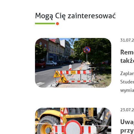
Mogą Cię zainteresować
31.07.
Remo
takż
Zaplan
Stude
wymian
23.07.
Uwag
przy