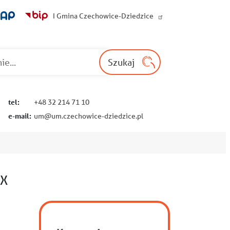
I Gmina Czechowice-Dziedzice
Wyszukaj na st
Szukaj
tel:
+48 32 214 71 10
e-mail:
um@um.czechowice-dziedzice.pl
 X