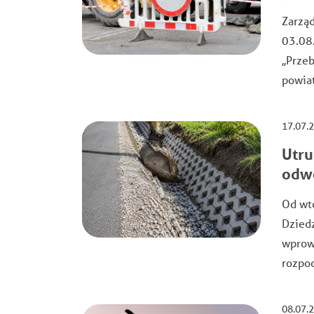
Zarząd
03.08.
,,Prz
powiat
17.07.
Utru
odw
Od wt
Dziedz
wprow
rozpo
08.07.