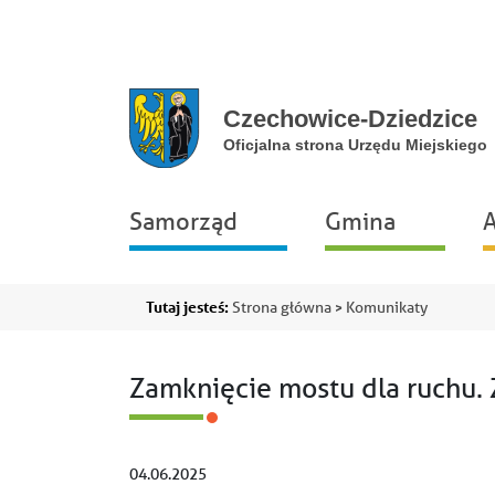
Przejdź do głównej nawigacji
Przejdź do treści
Przejdź do stopki
Przejdź do mapy portalu
Główna
Samorząd
Gmina
A
nawigacja
Ścieżka
Tutaj jesteś:
Strona główna
Komunikaty
nawigacyjna
Zamknięcie mostu dla ruchu. 
04.06.2025