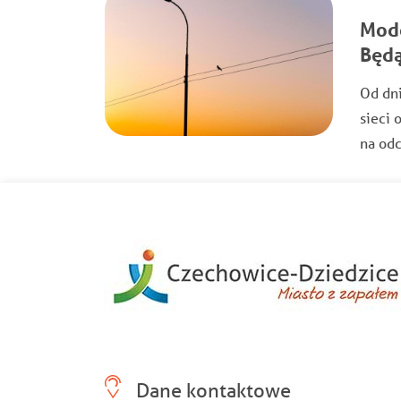
Mode
Będą
Od dn
sieci 
na odc
Dane kontaktowe