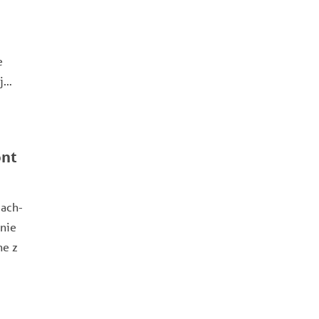
e
ej…
ont
cach-
anie
ne z