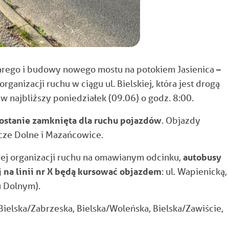
arego i budowy nowego mostu na potokiem Jasienica –
anizacji ruchu w ciągu ul. Bielskiej, która jest drogą
najbliższy poniedziałek (09.06) o godz. 8:00.
 zostanie zamknięta dla ruchu pojazdów
. Objazdy
ze Dolne i Mazańcowice.
j organizacji ruchu na omawianym odcinku,
autobusy
 na linii nr X będą kursować objazdem
: ul. Wapienicką,
u Dolnym).
Bielska/Zabrzeska, Bielska/Woleńska, Bielska/Zawiście,