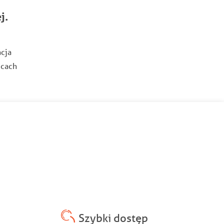
j.
cja
icach
Szybki dostęp