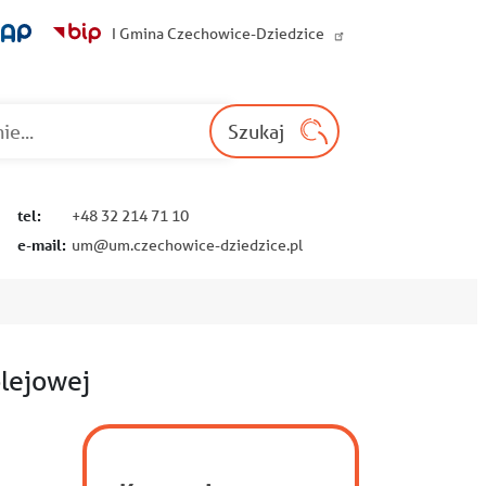
I Gmina Czechowice-Dziedzice
Wyszukaj na st
Szukaj
tel:
+48 32 214 71 10
e-mail:
um@um.czechowice-dziedzice.pl
olejowej