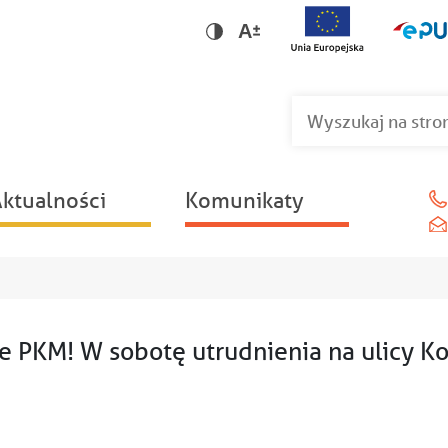
Wersja dla niedowidzących
Wersja kontrastowa
ktualności
Komunikaty
 PKM! W sobotę utrudnienia na ulicy K