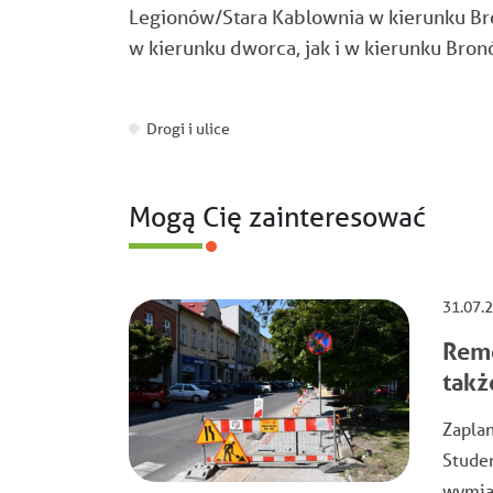
Legionów/Stara Kablownia w kierunku Br
w kierunku dworca, jak i w kierunku Bron
Drogi i ulice
Mogą Cię zainteresować
31.07.
Remo
takż
Zaplan
Stude
wymian