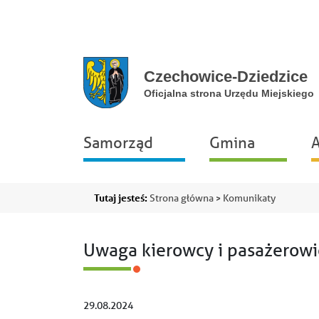
Przejdź do głównej nawigacji
Przejdź do treści
Przejdź do stopki
Przejdź do mapy portalu
Główna
Samorząd
Gmina
A
nawigacja
Ścieżka
Tutaj jesteś:
Strona główna
Komunikaty
nawigacyjna
Uwaga kierowcy i pasażerowie
29.08.2024