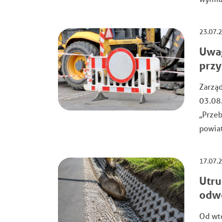
23.07.
Uwag
przy
Zarząd
03.08.
,,Prz
powiat
17.07.
Utru
odw
Od wt