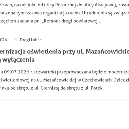
icach, na odcinku od ulicy Potocznej do ulicy Akacjowej, zost
adzona tymczasowa organizacja ruchu. Utrudnienia są związa
częciem zadania pn. „Remont drogi powiatowej…
2026
Drogi i ulice
rnizacja oświetlenia przy ul. Mazańcowickie
 wyłączenia
ia 09.07.2026 r. (czwartek) przeprowadzana będzie moderniza
oświetleniowej na ul. Mazańcowickiej w Czechowicach-Dziedz
inku od skrętu z ul. Ciernistą do skrętu z ul. Potok.