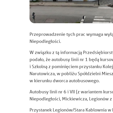
Przeprowadzenie tych prac wymaga wyłąc
Niepodległości.
W związku z tą informacją Przedsiębior
podało, że autobusy linii nr 1 będą kurs
i Szkolną z pominięciem przystanku Kole
Narutowicza, w pobliżu Spółdzielni Mie
w kierunku dworca autobusowego.
Autobusy linii nr 6 i VII (z wariantem ku
Niepodległości, Mickiewicza, Legionów 
Przystanek Legionów/Stara Kablownia w k