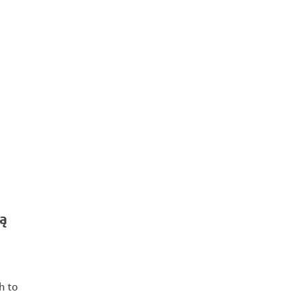
ą
h to