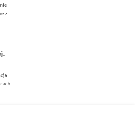
anie
ne z
j.
cja
icach