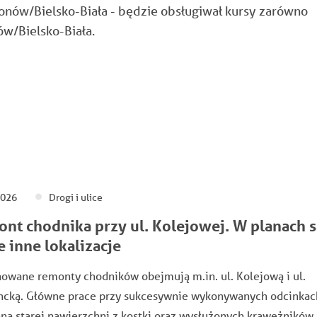
onów/Bielsko-Biała - będzie obsługiwał kursy zarówno
ów/Bielsko-Biała.
2026
Drogi i ulice
nt chodnika przy ul. Kolejowej. W planach s
e inne lokalizacje
owane remonty chodników obejmują m.in. ul. Kolejową i ul.
ncką. Główne prace przy sukcesywnie wykonywanych odcinkac
a starej nawierzchni z kostki oraz wysłużonych krawężników.