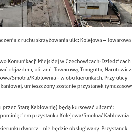
zenia z ruchu skrzyżowania ulic: Kolejowa – Towarowa
stwo Komunikacji Miejskiej w Czechowicach-Dziedzicach
ować objazdem, ulicami: Towarową, Traugutta, Narutowicz
jowa/Smolna/Kablownia - w obu kierunkach. Przy ulicy
szkaniowej, umieszczony zostanie przystanek tymczasow
rsu przez Starą Kablownię) będą kursować ulicami:
z pominięciem przystanku Kolejowa/Smolna/ Kablownia.
ierunku dworca - nie będzie obsługiwany. Przystanek