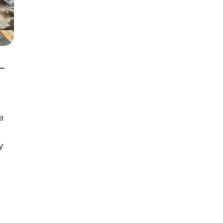
 –
a
y