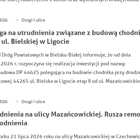
2026
Drogi i ulice
a na utrudnienia związane z budową chodn
 ul. Bielskiej w Ligocie
 Dróg Powiatowych w Bielsku-Białej informuje, że od dnia
2026 r. rozpoczyna się realizacja inwestycji pod nazwą:
ebudowa DP 4462S polegająca na budowie chodnika przy drodz
owej 4426S ul. Bielska w Ligocie etap II od ul. Mazańcowicki
2026
Drogi i ulice
dnienia na ulicy Mazańcowickiej. Rusza rem
odnienia
orku 21 lipca 2026 roku na ulicy Mazańcowickiej w Czechowi