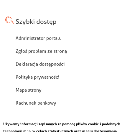
Szybki dostęp
Stopka
Administrator portalu
Zgłoś problem ze stroną
Deklaracja dostępności
Polityka prywatności
Mapa strony
Rachunek bankowy
Używamy informacji zapisanych za pomocą plików cookie i podobnych
technologii m.in. w celach statystycznych oraz w celu dostosowania