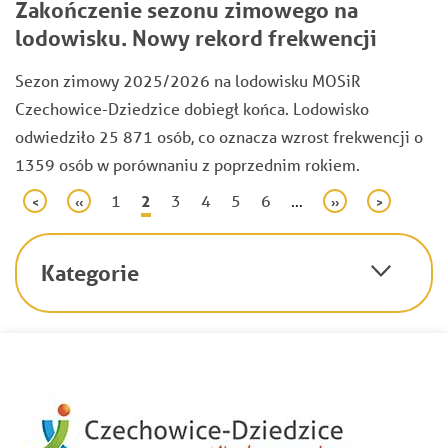
Zakończenie sezonu zimowego na
lodowisku. Nowy rekord frekwencji
Sezon zimowy 2025/2026 na lodowisku MOSiR
Czechowice-Dziedzice dobiegł końca. Lodowisko
odwiedziło 25 871 osób, co oznacza wzrost frekwencji o
1359 osób w porównaniu z poprzednim rokiem.
Stronicowanie
Page
1
Bieżąca
2
Page
3
Page
4
Page
5
Page
6
…
Pierwsza
<
Poprzednia
‹‹
Następna
››
Ostatnia
>
strona
strona
strona
strona
strona
Kategorie