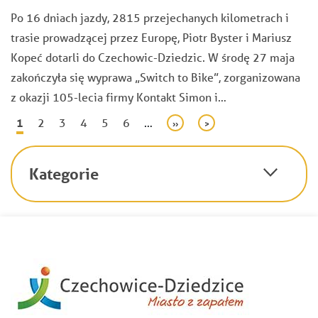
Po 16 dniach jazdy, 2815 przejechanych kilometrach i
trasie prowadzącej przez Europę, Piotr Byster i Mariusz
Kopeć dotarli do Czechowic-Dziedzic. W środę 27 maja
zakończyła się wyprawa „Switch to Bike”, zorganizowana
z okazji 105-lecia firmy Kontakt Simon i…
Stronicowanie
Bieżąca
1
Page
2
Page
3
Page
4
Page
5
Page
6
…
Następna
››
Ostatnia
>
strona
strona
strona
Kategorie