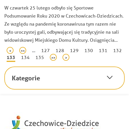
W czwartek 25 lutego odbyło się Sportowe
Podsumowanie Roku 2020 w Czechowicach-Dziedzicach.
Ze względu na pandemię koronawirusa tym razem nie
było uroczystej gali, odbywającej się tradycyjnie na sali
widowiskowej Miejskiego Domu Kultury. Osiągnięcia…
Stronicowanie
…
Page
127
Page
128
Page
129
Page
130
Page
131
Page
132
Pierwsza
<
Poprzednia
<<
Bieżąca
133
Page
134
Page
135
strona
strona
Następna
>>
Ostatnia
>
strona
strona
strona
Kategorie