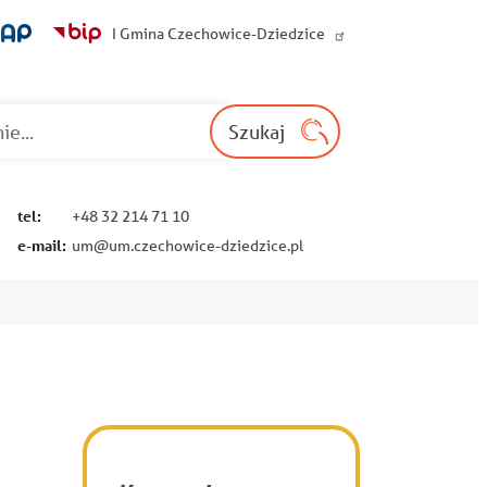
I Gmina Czechowice-Dziedzice
Wyszukaj na st
Szukaj
tel:
+48 32 214 71 10
e-mail:
um@um.czechowice-dziedzice.pl