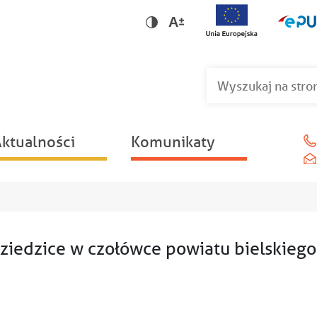
Wersja dla niedowidzących
Wersja kontrastowa
ktualności
Komunikaty
ziedzice w czołówce powiatu bielskiego