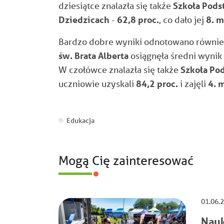
dziesiątce znalazła się także
Szkoła Pods
Dziedzicach
-
62,8 proc.
, co dało jej
8. m
Bardzo dobre wyniki odnotowano również
św. Brata Alberta
osiągnęła średni wynik
W czołówce znalazła się także
Szkoła Po
uczniowie uzyskali
84,2 proc.
i zajęli
4. 
Edukacja
Mogą Cię zainteresować
01.06.
Nauk