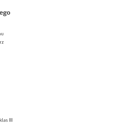
iego
mu
rz
as III