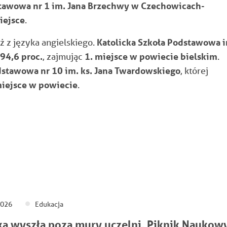
tawowa nr 1 im. Jana Brzechwy w Czechowicach-
iejsce
.
 z języka angielskiego.
Katolicka Szkoła Podstawowa 
94,6 proc.
, zajmując
1. miejsce w powiecie bielskim
.
dstawowa nr 10 im. ks. Jana Twardowskiego
, której
miejsce w powiecie
.
2026
Edukacja
a wyszła poza mury uczelni. Piknik Naukow