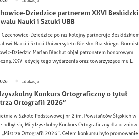
2026
Edukacja
howice-Dziedzice partnerem XXVI Beskidzk
iwalu Nauki i Sztuki UBB
 Czechowice-Dziedzice po raz kolejny partneruje Beskidzkie
alowi Nauki i Sztuki Uniwersytetu Bielsko-Bialskiego. Burmist
owic-Dziedzic Marian Błachut objął patronatem honorowym
czną, XXVI edycję tego wydarzenia oraz towarzyszące mu I…
2026
Edukacja
zyszkolny Konkurs Ortograficzny o tytuł
trza Ortografii 2026”
ietnia w Szkole Podstawowej nr 2 im. Powstańców Śląskich w
e odbył się Międzyszkolny Konkurs Ortograficzny dla uczniów kl
ł „Mistrza Ortografii 2026”. Celem konkursu było promowanie