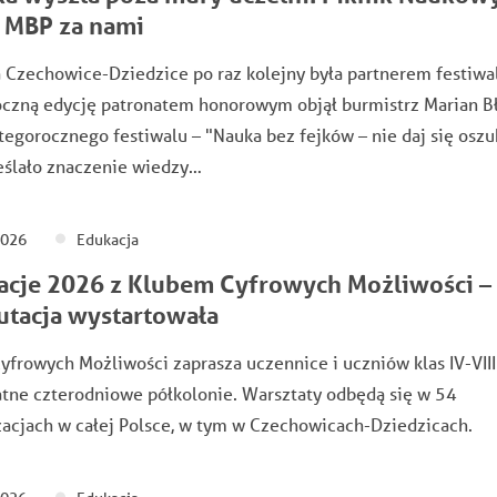
 MBP za nami
Czechowice-Dziedzice po raz kolejny była partnerem festiwal
oczną edycję patronatem honorowym objął burmistrz Marian Bł
tegorocznego festiwalu – "Nauka bez fejków – nie daj się oszu
eślało znaczenie wiedzy…
2026
Edukacja
cje 2026 z Klubem Cyfrowych Możliwości –
utacja wystartowała
yfrowych Możliwości zaprasza uczennice i uczniów klas IV-VIII
tne czterodniowe półkolonie. Warsztaty odbędą się w 54
zacjach w całej Polsce, w tym w Czechowicach-Dziedzicach.