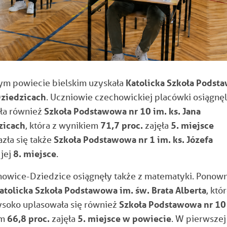
łym powiecie bielskim uzyskała
Katolicka Szkoła Podst
Dziedzicach
. Uczniowie czechowickiej placówki osiągnęl
ła również
Szkoła Podstawowa nr 10 im. ks. Jana
zicach
, która z wynikiem
71,7 proc.
zajęła
5. miejsce
azła się także
Szkoła Podstawowa nr 1 im. ks. Józefa
 jej
8. miejsce
.
howice-Dziedzice osiągnęły także z matematyki. Ponow
atolicka Szkoła Podstawowa im. św. Brata Alberta
, któ
soko uplasowała się również
Szkoła Podstawowa nr 10
em
66,8 proc.
zajęła
5. miejsce w powiecie
. W pierwszej