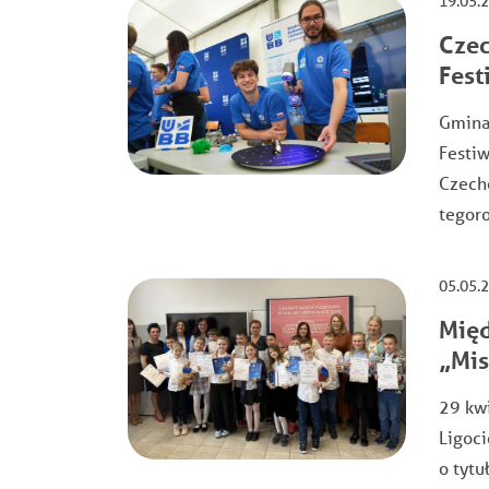
19.05.
Czec
Fest
Gmina
Festiw
Czech
tegoro
05.05.
Międ
„Mis
29 kw
Ligoci
o tytu