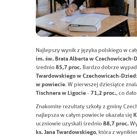
Najlepszy wynik z języka polskiego w ca
im. św. Brata Alberta w Czechowicach-
średnio
85,7 proc.
Bardzo dobrze wypad
Twardowskiego w Czechowicach-Dzied
w powiecie
. W pierwszej dziesiątce znal
Tischnera w Ligocie
-
71,2 proc.
, co dało
Znakomite rezultaty szkoły z gminy Czec
najlepsza w całym powiecie okazała się
K
uczniowie uzyskali średnio
88,7 proc.
Wy
ks. Jana Twardowskiego
, która z wyniki