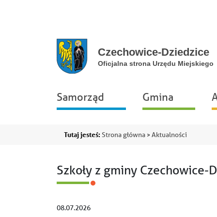
Przejdź do głównej nawigacji
Przejdź do treści
Przejdź do stopki
Przejdź do mapy portalu
Główna
Samorząd
Gmina
A
nawigacja
Ścieżka
Tutaj jesteś:
Strona główna
Aktualności
nawigacyjna
Szkoły z gminy Czechowice-D
08.07.2026