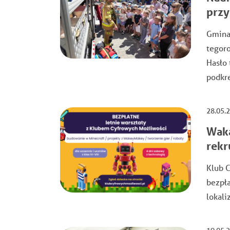
przy
Gmina 
tegor
Hasło 
podkr
28.05.
Waka
rekr
Klub C
bezpła
lokali