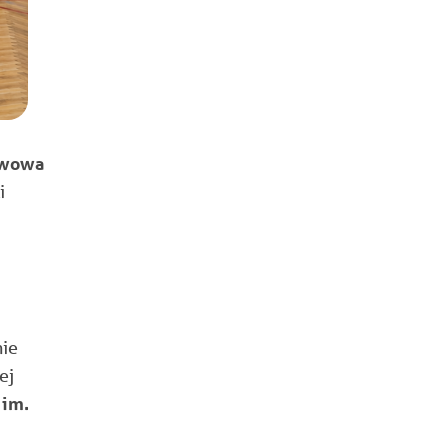
awowa
i
nie
rej
 im.