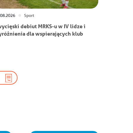
.08.2026
Sport
ycięski debiut MRKS-u w IV lidze i
różnienia dla wspierających klub