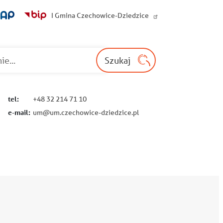
I Gmina Czechowice-Dziedzice
Wyszukaj na st
Szukaj
tel:
+48 32 214 71 10
e-mail:
um@um.czechowice-dziedzice.pl