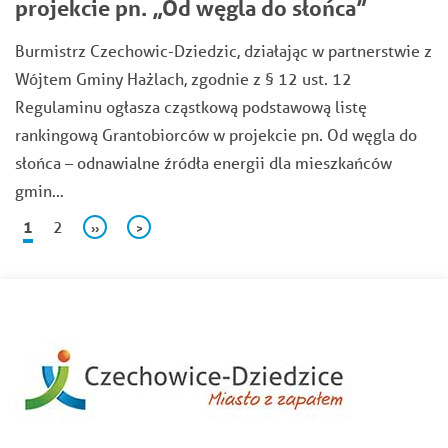
projekcie pn. „Od węgla do słońca”
Burmistrz Czechowic-Dziedzic, działając w partnerstwie z
Wójtem Gminy Hażlach, zgodnie z § 12 ust. 12
Regulaminu ogłasza cząstkową podstawową listę
rankingową Grantobiorców w projekcie pn. Od węgla do
słońca – odnawialne źródła energii dla mieszkańców
gmin…
Stronicowanie
Bieżąca
1
Page
2
Następna
››
Ostatnia
>
strona
strona
strona