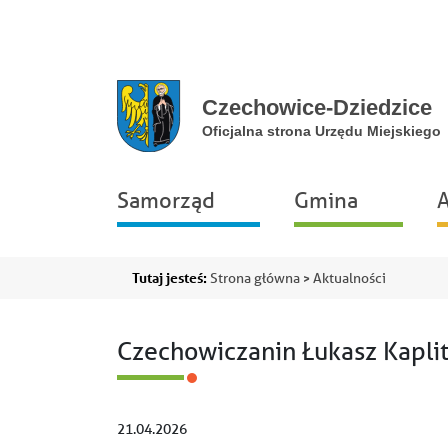
Przejdź do głównej nawigacji
Przejdź do treści
Przejdź do stopki
Przejdź do mapy portalu
Główna
Samorząd
Gmina
A
nawigacja
Ścieżka
Tutaj jesteś:
Strona główna
Aktualności
nawigacyjna
Czechowiczanin Łukasz Kaplit
21.04.2026