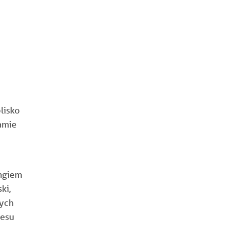
lisko
amie
ingiem
ki,
łych
nesu