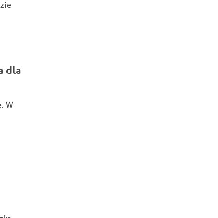
dzie
a dla
e. W
szką