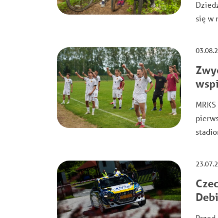
Dziedz
się w 
03.08.
Zwyc
wspi
MRKS C
pierw
stadio
23.07.
Czec
Debi
Przed 