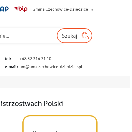
I Gmina Czechowice-Dziedzice
Wyszukaj na st
Szukaj
tel:
+48 32 214 71 10
e-mail:
um@um.czechowice-dziedzice.pl
istrzostwach Polski