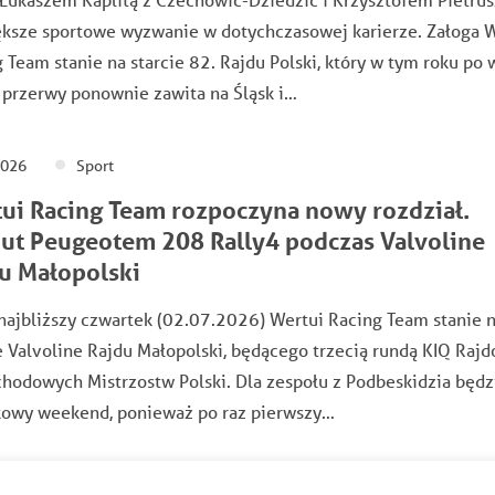
ększe sportowe wyzwanie w dotychczasowej karierze. Załoga 
 Team stanie na starcie 82. Rajdu Polski, który w tym roku po 
 przerwy ponownie zawita na Śląsk i…
2026
Sport
ui Racing Team rozpoczyna nowy rozdział.
ut Peugeotem 208 Rally4 podczas Valvoline
u Małopolski
najbliższy czwartek (02.07.2026) Wertui Racing Team stanie 
e Valvoline Rajdu Małopolski, będącego trzecią rundą KIQ Raj
odowych Mistrzostw Polski. Dla zespołu z Podbeskidzia będz
kowy weekend, ponieważ po raz pierwszy…