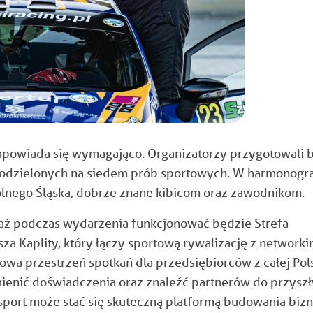
apowiada się wymagająco. Organizatorzy przygotowali b
podzielonych na siedem prób sportowych. W harmonogr
Dolnego Śląska, dobrze znane kibicom oraz zawodnikom.
aż podczas wydarzenia funkcjonować będzie Strefa
sza Kaplity, który łączy sportową rywalizację z network
owa przestrzeń spotkań dla przedsiębiorców z całej Pols
ienić doświadczenia oraz znaleźć partnerów do przysz
rsport może stać się skuteczną platformą budowania biz