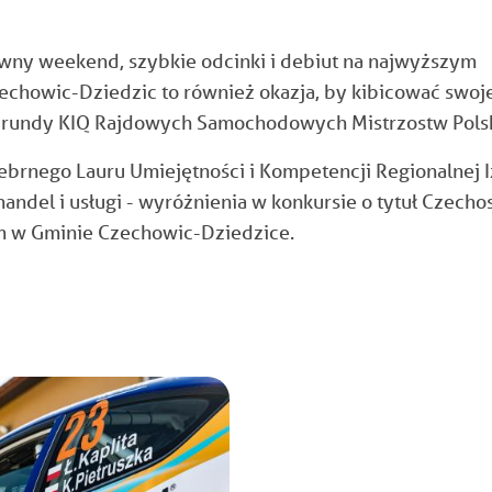
ywny weekend, szybkie odcinki i debiut na najwyższym
chowic-Dziedzic to również okazja, by kibicować swo
j rundy KIQ Rajdowych Samochodowych Mistrzostw Polsk
ebrnego Lauru Umiejętności i Kompetencji Regionalnej 
andel i usługi - wyróżnienia w konkursie o tytuł Czecho
m w Gminie Czechowic-Dziedzice.