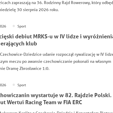
icach zapraszają na 36. Rodzinny Rajd Rowerowy, który odbę
niedzielę 30 sierpnia 2026 roku.
2026
Sport
ięski debiut MRKS-u w IV lidze i wyróżnieni
erających klub
zechowice-Dziedzice udanie rozpoczął rywalizację w IV lidz
szym meczu po awansie czechowiczanie pokonali na własnym
nie Dramę Zbrosławice 1:0.
2026
Sport
howiczanin wystartuje w 82. Rajdzie Polski.
ut Wertui Racing Team w FIA ERC
Łukaszem Kaplitą z Czechowic-Dziedzic i Krzysztofem Pietru