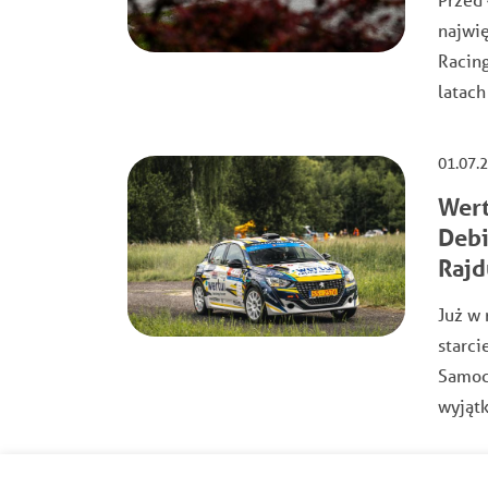
najwi
Racing
latach
01.07.
Wert
Debi
Rajd
Już w 
starci
Samoch
wyjąt