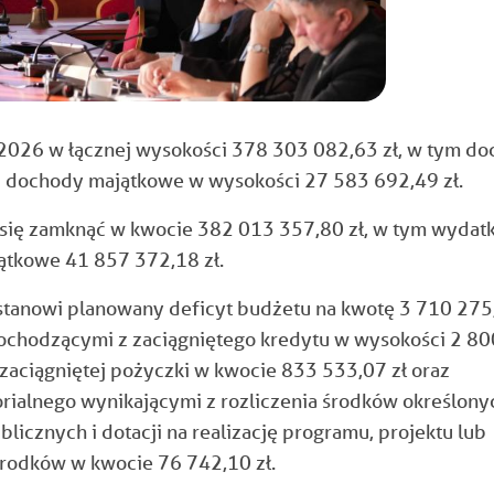
2026 w łącznej wysokości 378 303 082,63 zł, w tym d
i dochody majątkowe w wysokości 27 583 692,49 zł.
się zamknąć w kwocie 382 013 357,80 zł, w tym wydatk
jątkowe
41 857 372,18
zł.
stanowi planowany deficyt budżetu na kwotę 3 710 275
pochodz
ącymi z zaciągniętego kredytu w wysokości 2 80
zaciągniętej pożyczki w kwocie 833 533,07 zł oraz
ialnego wynikającymi z rozliczenia środk
ó
w okre
ślony
ublicznych i dotacji na realizację programu, projektu lub
środk
ó
w w kwocie 76 742,10 z
ł.