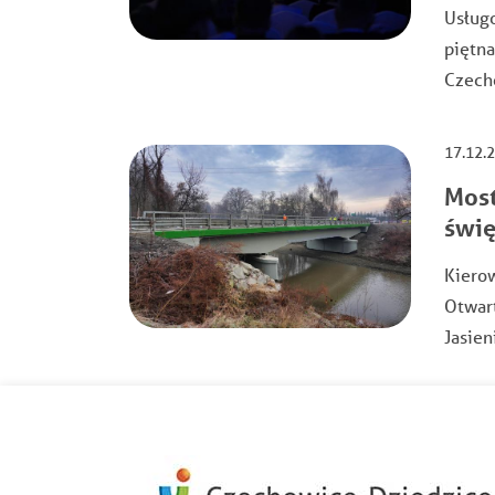
Usług
piętna
Czech
17.12.
Most
świę
Kierow
Otwar
Jasien