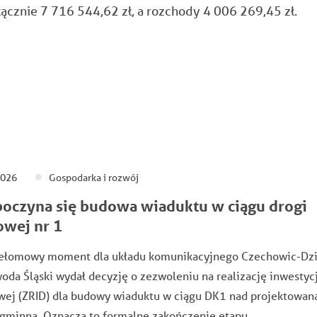
cznie 7 716 544,62 zł, a rozchody 4 006 269,45 zł.
2026
Gospodarka i rozwój
oczyna się budowa wiaduktu w ciągu drogi
owej nr 1
zełomowy moment dla układu komunikacyjnego Czechowic-Dzi
da Śląski wydał decyzję o zezwoleniu na realizację inwestycj
wej (ZRID) dla budowy wiaduktu w ciągu DK1 nad projektowan
 gminną. Oznacza to formalne zakończenie etapu…