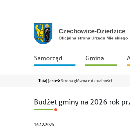
Przejdź do głównej nawigacji
Przejdź do treści
Przejdź do stopki
Przejdź do mapy portalu
Główna
Samorząd
Gmina
A
nawigacja
Ścieżka
Tutaj jesteś:
Strona główna
Aktualności
nawigacyjna
Budżet gminy na 2026 rok prz
16.12.2025