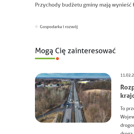
Przychody budżetu gminy mają wynieść łą
Gospodarka i rozwój
Mogą Cię zainteresować
11.02.
Rozp
kraj
To pr
Wojewo
drogo
drogą