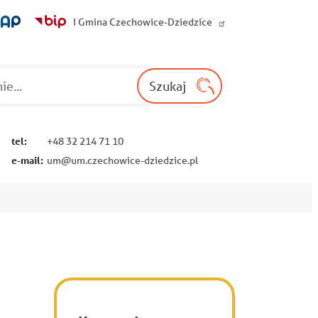
I Gmina Czechowice-Dziedzice
Wyszukaj na st
Szukaj
tel:
+48 32 214 71 10
e-mail:
um@um.czechowice-dziedzice.pl