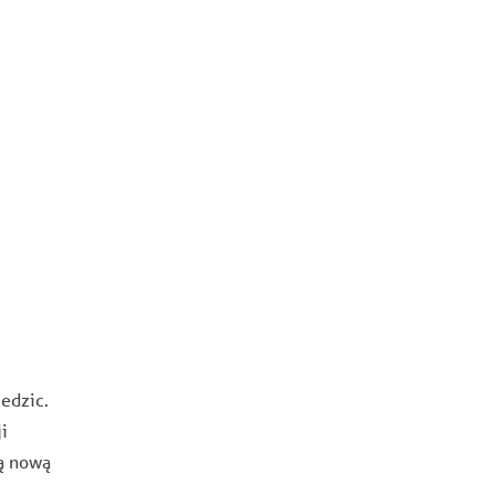
edzic.
i
ą nową