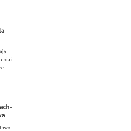
la
ają
enia i
re
ach-
wa
dlowo