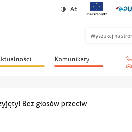
Wersja dla niedowidzących
Wersja kontrastowa
ktualności
Komunikaty
yjęty! Bez głosów przeciw