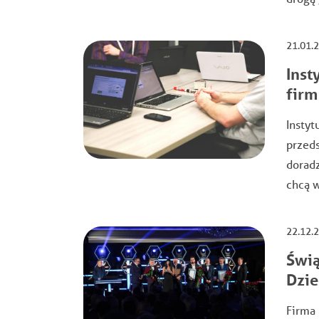
21.01.
Inst
firm
Instyt
przeds
doradz
chcą 
22.12.
Świą
Dzie
Firma