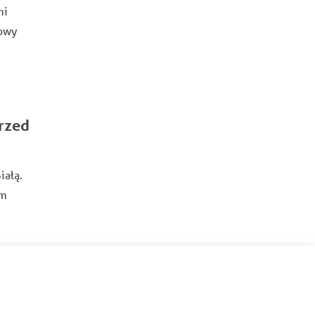
mi
rowy
rzed
iałą.
em