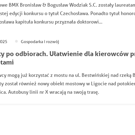
owe BMX Bronisław & Bogusław Wodziak S.C. zostały laureata
stej edycji konkursu o tytuł Czechosława. Ponadto tytuł hono
osława kapituła konkursu przyznała doktorowi…
2025
Gospodarka i rozwój
y po odbiorach. Ułatwienie dla kierowców p
tami
cy mogą już korzystać z mostu na ul. Bestwińskiej nad rzeką B
ty został również nowy obiekt mostowy w Ligocie nad potoki
ica. Autobusy linii nr X wracają na swoją trasę.