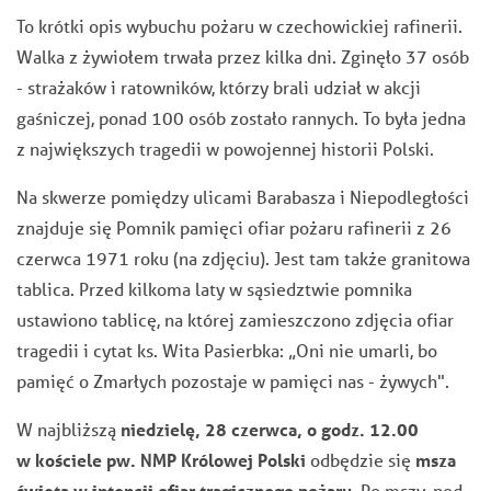
To krótki opis wybuchu pożaru w czechowickiej rafinerii.
Walka z żywiołem trwała przez kilka dni. Zginęło 37 osób
- strażaków i ratowników, którzy brali udział w akcji
gaśniczej, ponad 100 osób zostało rannych. To była jedna
z największych tragedii w powojennej historii Polski.
Na skwerze pomiędzy ulicami Barabasza i Niepodległości
znajduje się Pomnik pamięci ofiar pożaru rafinerii z 26
czerwca 1971 roku (na zdjęciu). Jest tam także granitowa
tablica. Przed kilkoma laty w sąsiedztwie pomnika
ustawiono tablicę, na której zamieszczono zdjęcia ofiar
tragedii i cytat ks. Wita Pasierbka: „Oni nie umarli, bo
pamięć o Zmarłych pozostaje w pamięci nas - żywych".
W najbliższą
niedzielę, 28 czerwca, o godz. 12.00
w kościele pw. NMP Królowej Polski
odbędzie się
msza
święta w intencji ofiar tragicznego pożaru
. Po mszy,
pod