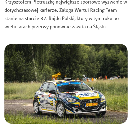
Krzysztofem Pietruszką największe sportowe wyzwanie w
dotychczasowej karierze. Załoga Wertui Racing Team
stanie na starcie 82. Rajdu Polski, który w tym roku po
wielu latach przerwy ponownie zawita na Śląsk i…