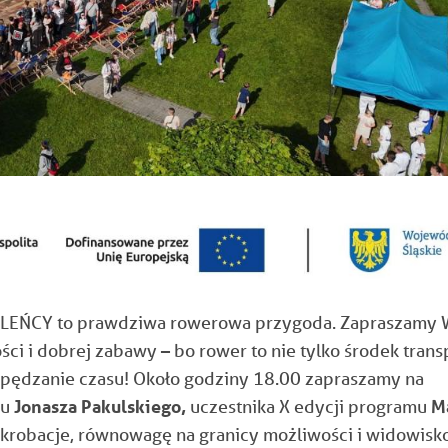
ALEŃCY to prawdziwa rowerowa przygoda. Zapraszamy 
ci i dobrej zabawy – bo rower to nie tylko środek trans
 spędzanie czasu!
Około godziny 18.00 zapraszamy na
iu
Jonasza Pakulskiego,
uczestnika X edycji programu
M
akrobacje, równowagę na granicy możliwości i widowisko