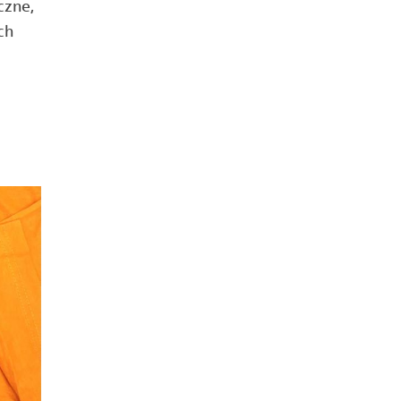
czne
,
ch