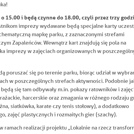
uka!
o 15.00 i będą czynne do 18.00, czyli przez trzy godz
tnikom imprezy wydawane będą specjalne karty uczest
chematyczną mapkę parku, z zaznaczonymi strefami
zym Zapaleńców. Wewnątrz kart znajdują się pola na
nika imprezy w zajęciach organizowanych w poszczególn
ą poruszać się po terenie parku, biorąc udział
w wybra
cjach w poszczególnych strefach aktywności. Podobnie ja
będą się tam odbywały m.in. pokazy ratowników i zajęc
trażackie, harcerskie oraz zmagania w różnego rodzaju g
żna, siatkówka, karate czy tenis stołowy), a dodatkowo
o, zajęć plastycznych i rozmaitych gier (szachy).
w ramach realizacji projektu
„Lokalnie na rzecz transfor