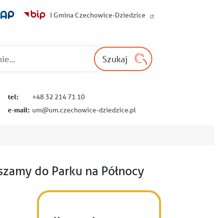
I Gmina Czechowice-Dziedzice
Wyszukaj na st
Szukaj
tel:
+48 32 214 71 10
e-mail:
um@um.czechowice-dziedzice.pl
szamy do Parku na Północy