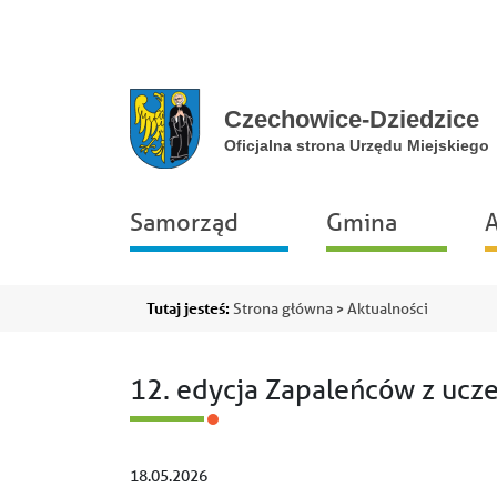
Przejdź do głównej nawigacji
Przejdź do treści
Przejdź do stopki
Przejdź do mapy portalu
Główna
Samorząd
Gmina
A
nawigacja
Ścieżka
Tutaj jesteś:
Strona główna
Aktualności
nawigacyjna
12. edycja Zapaleńców z ucz
18.05.2026