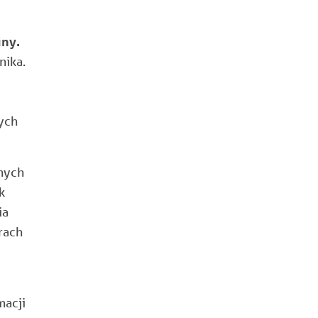
iny.
nika.
ych
nych
k
ia
rach
macji