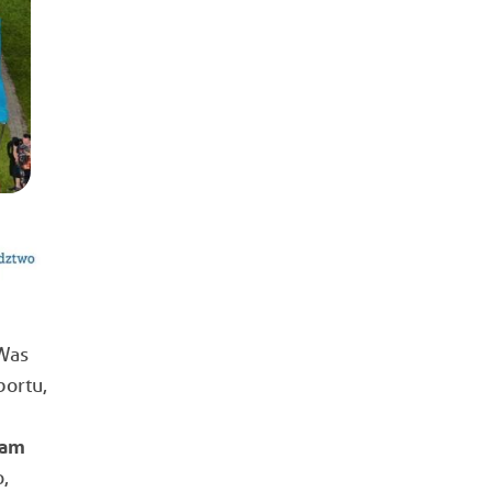
Was
portu,
am
,