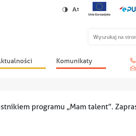
Wersja dla niedowidzących
Wersja kontrastowa
ktualności
Komunikaty
estnikiem programu „Mam talent”. Zapra